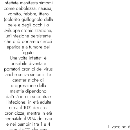
infettate manifesta sintomi
come debolezza, nausea,
vomito, febbre, ittero
(colorito giallognolo della
pelle e degli occhi) o
sviluppa cronicizzazione,
un’infezione persistente
che può portare a cirrosi
epatica e a tumore del
fegato.
Una volta infettati è
possibile diventare
portatori cronici del virus
anche senza sintomi. Le
caratteristiche di
progressione della
malattia dipendono
dall’età in cui si contrae
l’infezione: in età adulta
circa il 10% dei casi
cronicizza, mentre in età
neonatale il 90% dei casi
e nei bambini tra 1 e 4
Il vaccino è
anni il 50% dei casi