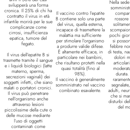
Nella sede 
svilupperà una forma
somminist
cronica. Il 25% di chi ha
Il vaccino contro l’epatite
compari
contratto il virus in età
B contiene solo una parte
rossore
infantile morirà per le sue
del virus, quella esterna,
solitamen
complicanze come
incapace di trasmettere la
scompaion
cirrosi, insufficienza
malattia ma sufficiente
pochi gior
epatica, tumore del
per stimolare l’organismo
si posson
fegato.
a produrre valide difese.
febbre non
È altamente efficace, in
di testa, na
Il virus dell’epatite B si
particolare nei bambini,
dolori m
trasmette tramite il sangue
che risultano protetti nella
articolari
e i liquidi biologici (latte
quasi totalità (fino al
moderata
materno, sperma,
98%).
durata.
secrezioni vaginali) dei
Il vaccino è generalmente
rarament
soggetti infetti, che siano
somministrato nel vaccino
segnalate,
malati o portatori cronici.
combinato esavalente.
adulti, neur
Il virus può penetrare
che si ma
nell’organismo anche
disturbi del
attraverso lesioni
del m
piccolissime della cute o
delle mucose mediante
l’uso di oggetti
contaminati come