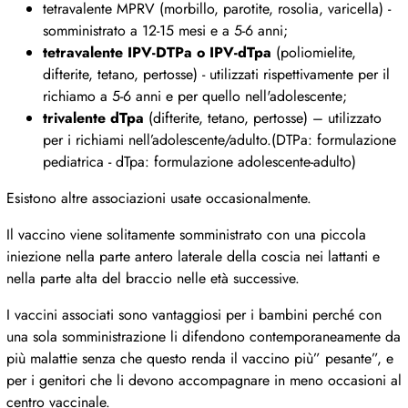
tetravalente MPRV (morbillo, parotite, rosolia, varicella) -
somministrato a 12-15 mesi e a 5-6 anni;
tetravalente IPV-DTPa o IPV-dTpa
(poliomielite,
difterite, tetano, pertosse) - utilizzati rispettivamente per il
richiamo a 5-6 anni e per quello nell'adolescente;
trivalente dTpa
(difterite, tetano, pertosse) – utilizzato
per i richiami nell’adolescente/adulto.(DTPa: formulazione
pediatrica - dTpa: formulazione adolescente-adulto)
Esistono altre associazioni usate occasionalmente.
Il vaccino viene solitamente somministrato con una piccola
iniezione nella parte antero laterale della coscia nei lattanti e
nella parte alta del braccio nelle età successive.
I vaccini associati sono vantaggiosi per i bambini perché con
una sola somministrazione li difendono contemporaneamente da
più malattie senza che questo renda il vaccino più” pesante”, e
per i genitori che li devono accompagnare in meno occasioni al
centro vaccinale.