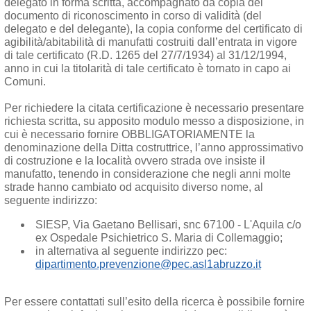
delegato in forma scritta, accompagnato da copia del
documento di riconoscimento in corso di validità (del
delegato e del delegante), la copia conforme del certificato di
agibilità/abitabilità di manufatti costruiti dall’entrata in vigore
di tale certificato (R.D. 1265 del 27/7/1934) al 31/12/1994,
anno in cui la titolarità di tale certificato è tornato in capo ai
Comuni.
Per richiedere la citata certificazione è necessario presentare
richiesta scritta, su apposito modulo messo a disposizione, in
cui è necessario fornire OBBLIGATORIAMENTE la
denominazione della Ditta costruttrice, l’anno approssimativo
di costruzione e la località ovvero strada ove insiste il
manufatto, tenendo in considerazione che negli anni molte
strade hanno cambiato od acquisito diverso nome, al
seguente indirizzo:
SIESP, Via Gaetano Bellisari, snc 67100 - L'Aquila c/o
ex Ospedale Psichietrico S. Maria di Collemaggio;
in alternativa al seguente indirizzo pec:
dipartimento.prevenzione@pec.asl1abruzzo.it
Per essere contattati sull’esito della ricerca è possibile fornire