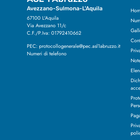
Avezzano-Sulmona-L'Aquila
Hom
67100 L'Aquila
Nume
Via Avezzano 11/c
Gall
C.F./P.Iva: 01792410662
Cont
PEC: protocollogenerale@pec.asl1abruzzo.it
Priv
Numeri di telefono
Note
Elen
Dich
acce
Prot
Pers
Pag
Priv
poli