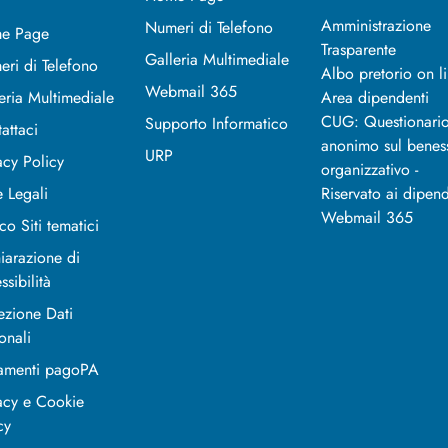
Amministrazione
Numeri di Telefono
e Page
Trasparente
Galleria Multimediale
ri di Telefono
Albo pretorio on l
Webmail 365
eria Multimediale
Area dipendenti
CUG: Questionari
Supporto Informatico
attaci
anonimo sul benes
URP
acy Policy
organizzativo -
 Legali
Riservato ai dipend
Webmail 365
co Siti tematici
iarazione di
ssibilità
ezione Dati
onali
amenti pagoPA
acy e Cookie
cy