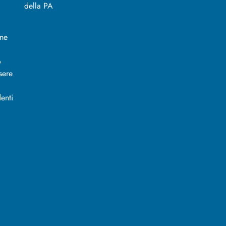
ine
o
sere
enti