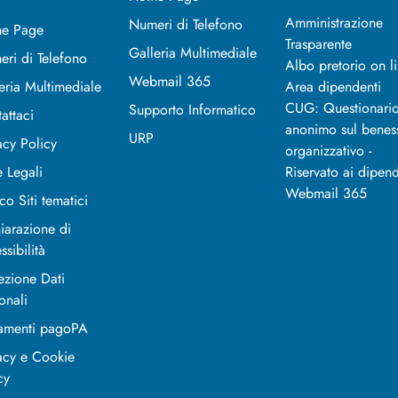
Amministrazione
Numeri di Telefono
e Page
Trasparente
Galleria Multimediale
ri di Telefono
Albo pretorio on l
Webmail 365
eria Multimediale
Area dipendenti
CUG: Questionari
Supporto Informatico
attaci
anonimo sul benes
URP
acy Policy
organizzativo -
 Legali
Riservato ai dipend
Webmail 365
co Siti tematici
iarazione di
ssibilità
ezione Dati
onali
amenti pagoPA
acy e Cookie
cy