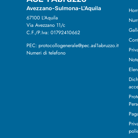
Avezzano-Sulmona-L'Aquila
Hom
67100 L'Aquila
Nume
Via Avezzano 11/c
Gall
C.F./P.Iva: 01792410662
Cont
PEC: protocollogenerale@pec.asl1abruzzo.it
Priv
Numeri di telefono
Note
Elen
Dich
acce
Prot
Pers
Pag
Priv
poli