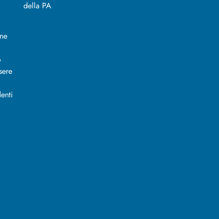
ine
o
sere
enti