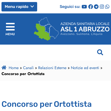
Seguici su:
Menu rapido
MENU
Home
»
Canali
»
Relazioni Esterne
»
Notizie ed eventi
»
Concorso per Ortottista
Concorso per Ortottista